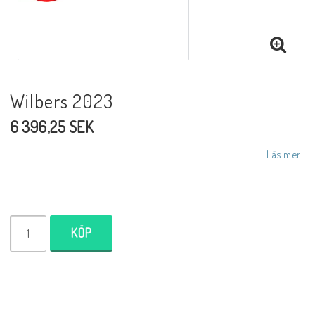
NCCR MC ramar
Buell.parts
Wilbers 2023
6 396,25 SEK
APH (Alan Hawkes) by NCCR Exhaust
Läs mer...
Quickshifter
EBR Erik Buell Racing
KÖP
Buell & EBR Racebikes