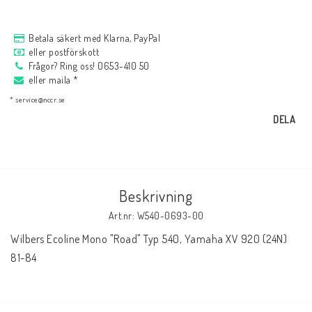
AIM Motorsport Electronic
Betala säkert med Klarna, PayPal
eller postförskott
ME Racing Multi-jig
Frågor? Ring oss! 0653-410 50
eller maila *
* service@nccr.se
BMW Ram & Customizing
DELA
NCCR Brakes
Beskrivning
Andreani
Art.nr: W540-0693-00
Wilbers Ecoline Mono "Road" Typ 540, Yamaha XV 920 (24N) 
81-84
NCCR Hemsida
WILBERS Suspension