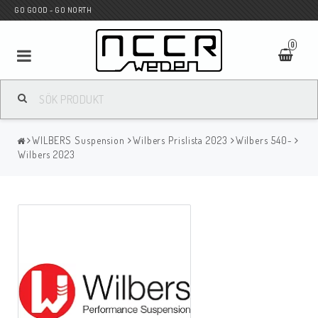
GO GOOD - GO NORTH
0
MC BUTIK
WILBERS Suspension
Wilbers Prislista 2023
Wilbers 540-
Wunderkind Custom
Wilbers 2023
WILBERS Suspension
Andreani Suspension
HAGON Stötdämpare