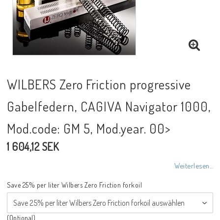
NCCR Rahmen
Buell.parts
WILBERS Zero Friction progressive
APH (Alan Hawkes) by NCCR Exhaust
Gabelfedern, CAGIVA Navigator 1000,
Mod.code: GM 5, Mod.year. 00>
Quickshifter
1 604,12 SEK
EBR Erik Buell Racing
Weiterlesen...
Save 25% per liter Wilbers Zero Friction forkoil
Buell & EBR Racebikes
(Optional)