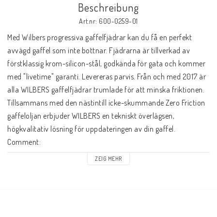
Beschreibung
EBR Europe
Art.nr: 600-0259-01
AGB
Med Wilbers progressiva gaffelfjädrar kan du få en perfekt 
Kontakt
avvägd gaffel som inte bottnar. Fjädrarna är tillverkad av 
förstklassig krom-silicon-stål, godkända för gata och kommer 
med "livetime" garanti. Levereras parvis. Från och med 2017 är 
alla WILBERS gaffelfjädrar trumlade för att minska friktionen. 
Tillsammans med den nästintill icke-skummande Zero Friction 
gaffeloljan erbjuder WILBERS en tekniskt överlägsen, 
högkvalitativ lösning för uppdateringen av din gaffel. 

Comment: 

MV-Agusta

ZEIG MEHR
Rekommenderad luftkammare per gaffelben: 130 mm

Rekommenderad oljeviskositet: Gaffelolja SAE  10 (1 liter 
behövs)
