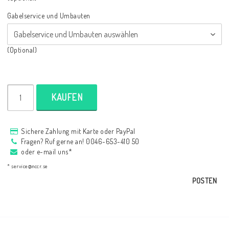
AIM Motorsport Electronic
Gabelservice und Umbauten
ME Racing Multi-jig
(Optional)
BMW Rahmen & Customizing
KAUFEN
NCCR Brakes
Sichere Zahlung mit Karte oder PayPal
Fragen? Ruf gerne an! 0046-653-410 50
oder e-mail uns*
* service@nccr.se
POSTEN
NCCR Webseite
WILBERS Suspension