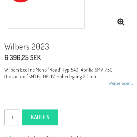
NCCR Rahmen
Buell.parts
Wilbers 2023
6 396,25 SEK
APH (Alan Hawkes) by NCCR Exhaust
Wilbers Ecoline Mono "Road" Typ 540, Aprilia SMV 750
Dorsoduro (SM) Bj. 08-17, Höherlegung 20 mm
Quickshifter
Weiterlesen...
EBR Erik Buell Racing
KAUFEN
Buell & EBR Racebikes