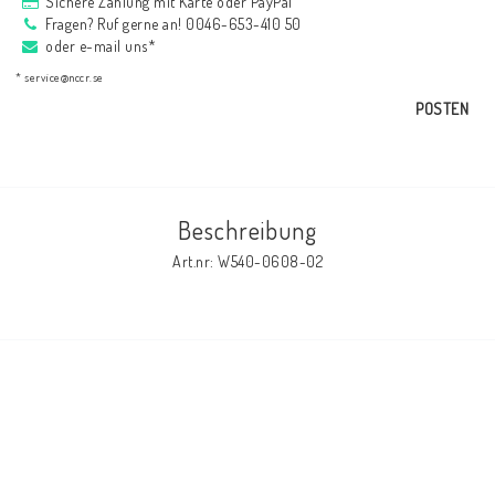
Sichere Zahlung mit Karte oder PayPal
AIM Motorsport Electronic
Fragen? Ruf gerne an! 0046-653-410 50
oder e-mail uns*
* service@nccr.se
ME Racing Multi-jig
POSTEN
BMW Rahmen & Customizing
Beschreibung
NCCR Brakes
Art.nr: W540-0608-02
NCCR Webseite
WILBERS Suspension