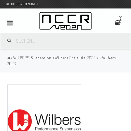
GO GOOD - GO NORTH
0
MC SHOP
WILBERS Suspension
Wilbers Preisliste 2023
Wilbers
Wunderkind Custom
2023
WILBERS Suspension
Andreani Suspension
HAGON Stötdämpare