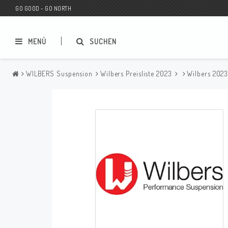
GO GOOD - GO NORTH
MENÜ
SUCHEN
WILBERS Suspension
Wilbers Preisliste 2023
Wilbers 202
MC SHOP
Wunderkind Custom
Geschenkgutschein
Wunderkind Harley
MC CUSTOMIZING / TUNING
Wunderkind Indian
MC ERSATZTEILE
Wunderkind Universal
Wunderkind Triumph
Wunderkind BMW
Wunderkind Husqvarna