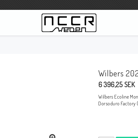
3
WILBERS Suspension
Wilbers Preisliste 2023
Wilbers 20
Wilbers MC
6 396,25 SEK
WILBERS Lenkungsdämpfer
Gabelöle
Wilbers Ecoline Mo
Wilbers BMW ESA / W-ESA
Dorsoduro Factory (
Wilbers WESA-X
Wilbers Gabeln