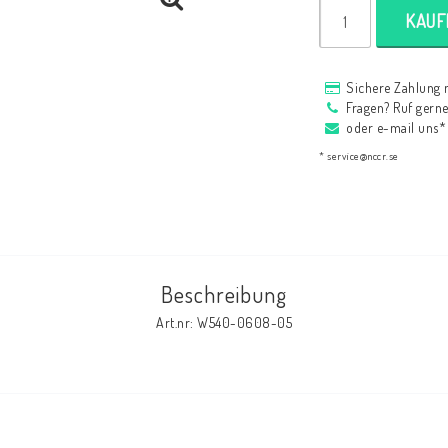
HAGON Stötdämpare
KAUF
HAGON AERMACCHI
Sichere Zahlung 
Fragen? Ruf gern
oder e-mail uns*
* service@nccr.se
Beschreibung
Art.nr: W540-0608-05