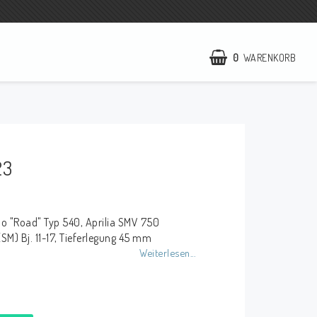
0
WARENKORB
NCCR Webseite
WILBERS Suspension
23
EBR Europe
AGB
no "Road" Typ 540, Aprilia SMV 750
Kontakt
SM) Bj. 11-17, Tieferlegung 45 mm
Weiterlesen...