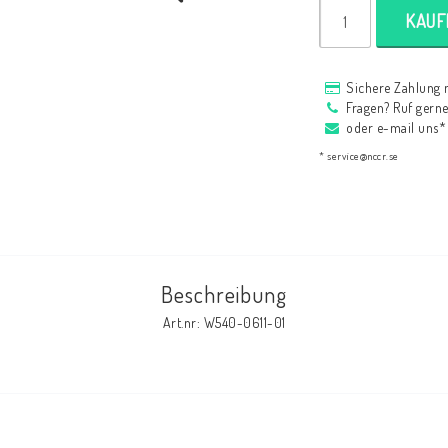
HAGON Stötdämpare
KAUF
HAGON AERMACCHI
Sichere Zahlung 
Fragen? Ruf gern
oder e-mail uns*
* service@nccr.se
Beschreibung
Art.nr: W540-0611-01