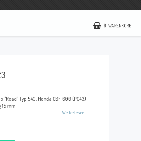
0
WARENKORB
NCCR Webseite
WILBERS Suspension
23
EBR Europe
AGB
no "Road" Typ 540, Honda CBF 600 (PC43)
Kontakt
g 15 mm
Weiterlesen...