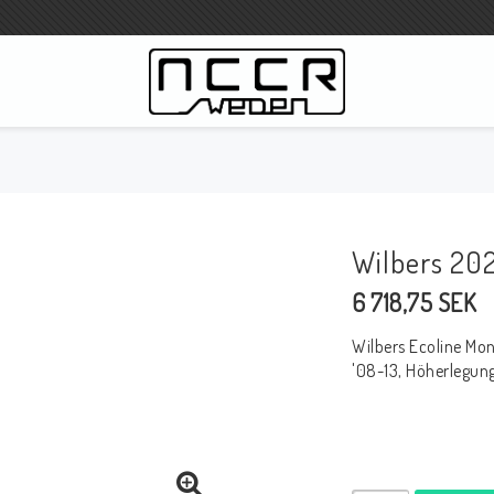
3
WILBERS Suspension
Wilbers Preisliste 2023
Wilbers 20
Wilbers MC
6 718,75 SEK
WILBERS Lenkungsdämpfer
Gabelöle
Wilbers Ecoline Mo
Wilbers BMW ESA / W-ESA
'08-13, Höherlegun
Wilbers WESA-X
Wilbers Gabeln