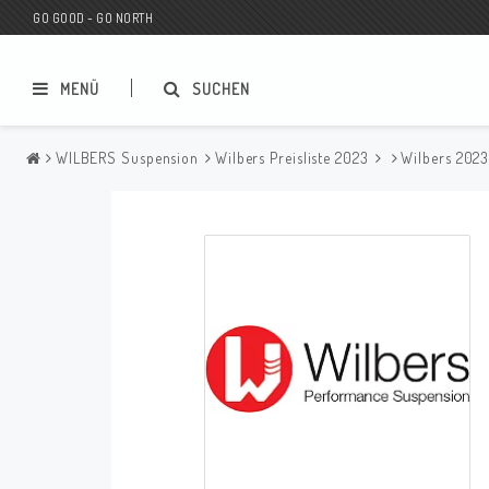
GO GOOD - GO NORTH
MENÜ
SUCHEN
WILBERS Suspension
Wilbers Preisliste 2023
Wilbers 202
MC SHOP
Wunderkind Custom
Geschenkgutschein
Wunderkind Harley
MC CUSTOMIZING / TUNING
Wunderkind Indian
MC ERSATZTEILE
Wunderkind Universal
Wunderkind Triumph
Wunderkind BMW
Wunderkind Husqvarna