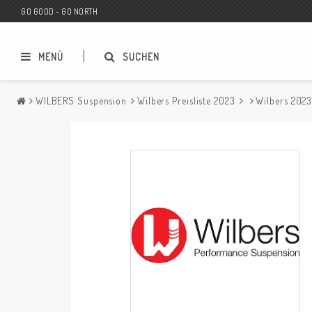
GO GOOD - GO NORTH
MENÜ
SUCHEN
WILBERS Suspension
Wilbers Preisliste 2023
Wilbers 202
MC SHOP
Wunderkind Custom
Geschenkgutschein
Wunderkind Harley
MC CUSTOMIZING / TUNING
Wunderkind Indian
MC ERSATZTEILE
Wunderkind Universal
Wunderkind Triumph
Wunderkind BMW
Wunderkind Husqvarna