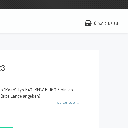
0
WARENKORB
IHR EINKAUFSWAGEN IST LEER
NCCR Webseite
WILBERS Suspension
23
EBR Europe
AGB
no "Road" Typ 540, BMW R 1100 S hinten
Kontakt
(Bitte Länge angeben)
Weiterlesen...