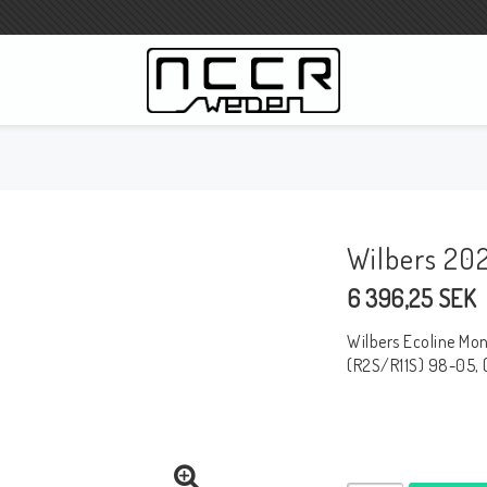
3
WILBERS Suspension
Wilbers Preisliste 2023
Wilbers 20
Wilbers MC
6 396,25 SEK
WILBERS Lenkungsdämpfer
Gabelöle
Wilbers Ecoline Mo
Wilbers BMW ESA / W-ESA
(R2S/R11S) 98-05, 
Wilbers WESA-X
Wilbers Gabeln