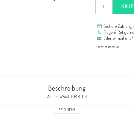
HAGON Stötdämpare
KAUF
HAGON AERMACCHI
Sichere Zahlung 
Fragen? Ruf gern
oder e-mail uns*
* service@nccr.se
Beschreibung
Art.nr: W540-0618-00
ZEIG MEHR