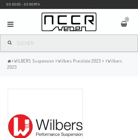
GO GOOD - GO NORTH
0
MC SHOP
WILBERS Suspension
Wilbers Preisliste 2023
Wilbers
Wunderkind Custom
2023
WILBERS Suspension
Andreani Suspension
HAGON Stötdämpare