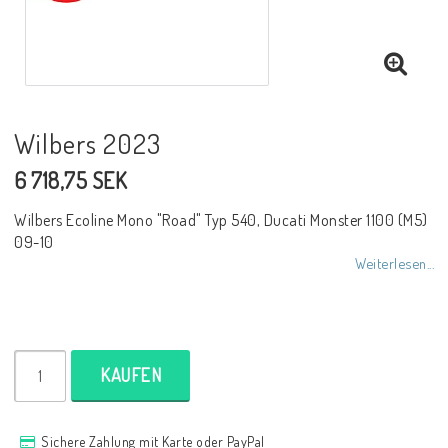
NCCR Rahmen
Buell.parts
Wilbers 2023
6 718,75 SEK
APH (Alan Hawkes) by NCCR Exhaust
Wilbers Ecoline Mono "Road" Typ 540, Ducati Monster 1100 (M5)
09-10
Quickshifter
Weiterlesen...
EBR Erik Buell Racing
KAUFEN
Buell & EBR Racebikes
Sichere Zahlung mit Karte oder PayPal