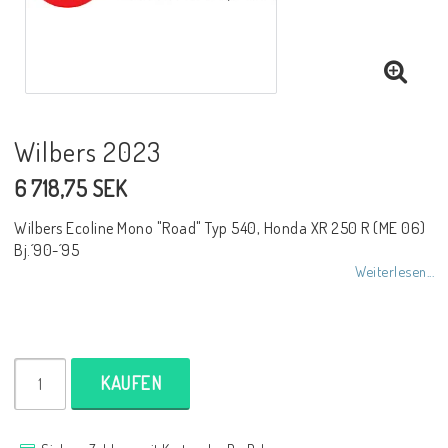
NCCR Rahmen
Buell.parts
Wilbers 2023
6 718,75 SEK
APH (Alan Hawkes) by NCCR Exhaust
Wilbers Ecoline Mono "Road" Typ 540, Honda XR 250 R (ME 06)
Bj.´90-´95
Quickshifter
Weiterlesen...
EBR Erik Buell Racing
KAUFEN
Buell & EBR Racebikes