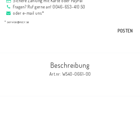
Sichere Zahlung mit Karte oder PayPal
AIM Motorsport Electronic
Fragen? Ruf gerne an! 0046-653-410 50
oder e-mail uns*
* service@nccr.se
ME Racing Multi-jig
POSTEN
BMW Rahmen & Customizing
Beschreibung
NCCR Brakes
Art.nr: W540-0661-00
NCCR Webseite
WILBERS Suspension