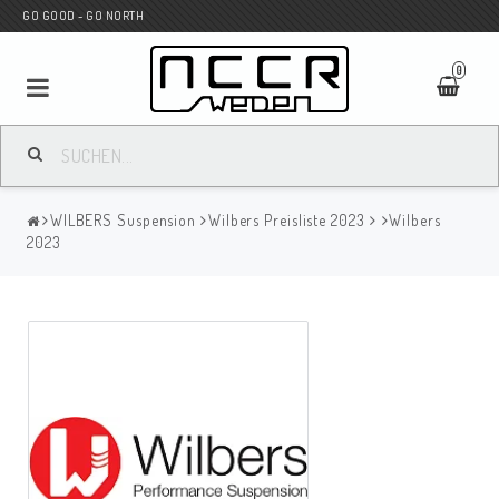
GO GOOD - GO NORTH
0
MC SHOP
WILBERS Suspension
Wilbers Preisliste 2023
Wilbers
Wunderkind Custom
2023
WILBERS Suspension
Andreani Suspension
HAGON Stötdämpare