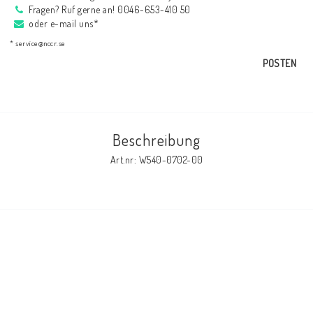
Fragen? Ruf gerne an! 0046-653-410 50
AIM Motorsport Electronic
oder e-mail uns*
* service@nccr.se
ME Racing Multi-jig
POSTEN
BMW Rahmen & Customizing
Beschreibung
NCCR Brakes
Art.nr: W540-0702-00
NCCR Webseite
WILBERS Suspension