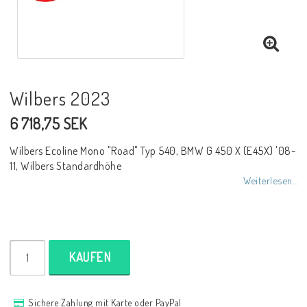
NCCR Rahmen
Buell.parts
Wilbers 2023
6 718,75 SEK
APH (Alan Hawkes) by NCCR Exhaust
Wilbers Ecoline Mono "Road" Typ 540, BMW G 450 X (E45X) '08-
11, Wilbers Standardhöhe
Quickshifter
Weiterlesen...
EBR Erik Buell Racing
KAUFEN
Buell & EBR Racebikes
Sichere Zahlung mit Karte oder PayPal