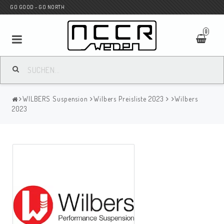
GO GOOD - GO NORTH
0
MC SHOP
WILBERS Suspension
Wilbers Preisliste 2023
Wilbers
Wunderkind Custom
2023
WILBERS Suspension
Andreani Suspension
HAGON Stötdämpare