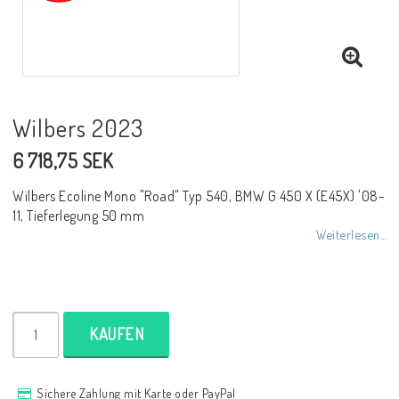
NCCR Rahmen
Buell.parts
Wilbers 2023
6 718,75 SEK
APH (Alan Hawkes) by NCCR Exhaust
Wilbers Ecoline Mono "Road" Typ 540, BMW G 450 X (E45X) '08-
11, Tieferlegung 50 mm
Quickshifter
Weiterlesen...
EBR Erik Buell Racing
KAUFEN
Buell & EBR Racebikes
Sichere Zahlung mit Karte oder PayPal