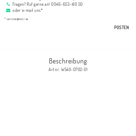
Fragen? Ruf gerne an! 0046-653-410 50
AIM Motorsport Electronic
oder e-mail uns*
* service@nccr.se
ME Racing Multi-jig
POSTEN
BMW Rahmen & Customizing
Beschreibung
NCCR Brakes
Art.nr: W540-0702-01
NCCR Webseite
WILBERS Suspension