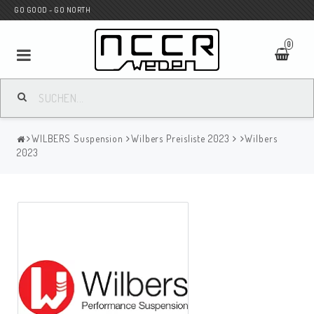
GO GOOD - GO NORTH
0
MC SHOP
WILBERS Suspension
Wilbers Preisliste 2023
Wilbers
Wunderkind Custom
2023
WILBERS Suspension
Andreani Suspension
HAGON Stötdämpare