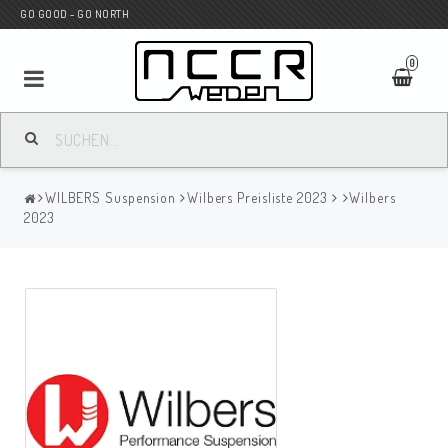
GO GOOD - GO NORTH
0
MC SHOP
WILBERS Suspension
Wilbers Preisliste 2023
Wilbers
Wunderkind Custom
2023
WILBERS Suspension
Andreani Suspension
HAGON Stötdämpare