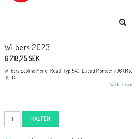
NCCR Rahmen
Buell.parts
Wilbers 2023
6 718,75 SEK
APH (Alan Hawkes) by NCCR Exhaust
Wilbers Ecoline Mono "Road" Typ 540, Ducati Monster 796 (M5)
'10-14
Quickshifter
Weiterlesen...
EBR Erik Buell Racing
KAUFEN
Buell & EBR Racebikes