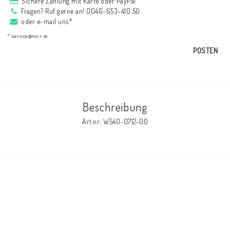
Sichere Zahlung mit Karte oder PayPal
AIM Motorsport Electronic
Fragen? Ruf gerne an! 0046-653-410 50
oder e-mail uns*
* service@nccr.se
ME Racing Multi-jig
POSTEN
BMW Rahmen & Customizing
Beschreibung
NCCR Brakes
Art.nr: W540-0712-00
NCCR Webseite
WILBERS Suspension