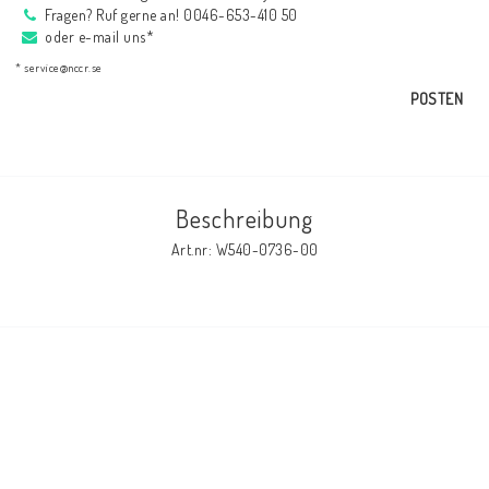
Fragen? Ruf gerne an! 0046-653-410 50
AIM Motorsport Electronic
oder e-mail uns*
* service@nccr.se
ME Racing Multi-jig
POSTEN
BMW Rahmen & Customizing
Beschreibung
NCCR Brakes
Art.nr: W540-0736-00
NCCR Webseite
WILBERS Suspension