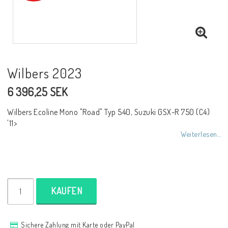
NCCR Rahmen
Buell.parts
Wilbers 2023
6 396,25 SEK
APH (Alan Hawkes) by NCCR Exhaust
Wilbers Ecoline Mono "Road" Typ 540, Suzuki GSX-R 750 (C4)
'11>
Quickshifter
Weiterlesen...
EBR Erik Buell Racing
KAUFEN
Buell & EBR Racebikes
Sichere Zahlung mit Karte oder PayPal