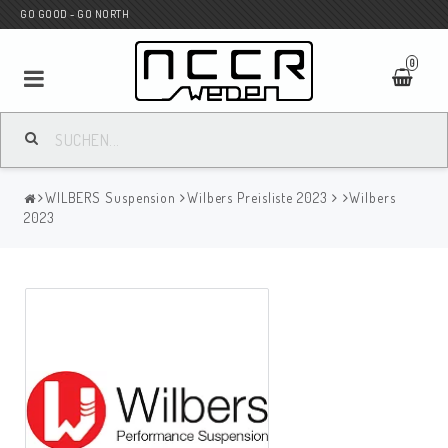
GO GOOD - GO NORTH
0
MC SHOP
WILBERS Suspension
Wilbers Preisliste 2023
Wilbers
Wunderkind Custom
2023
WILBERS Suspension
Andreani Suspension
HAGON Stötdämpare