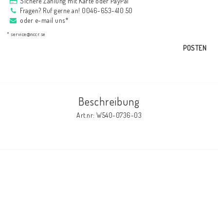
Sichere Zahlung mit Karte oder PayPal
AIM Motorsport Electronic
Fragen? Ruf gerne an! 0046-653-410 50
oder e-mail uns*
* service@nccr.se
ME Racing Multi-jig
POSTEN
BMW Rahmen & Customizing
Beschreibung
NCCR Brakes
Art.nr: W540-0736-03
NCCR Webseite
WILBERS Suspension