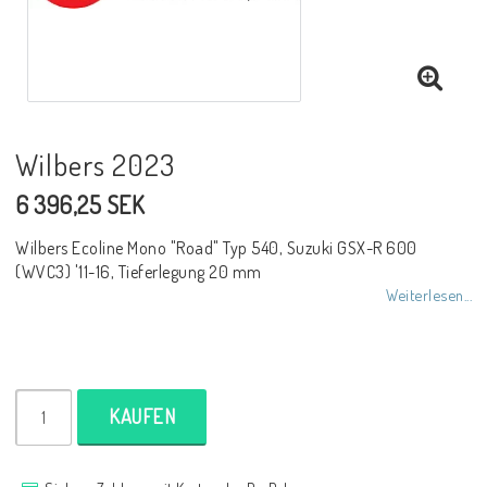
NCCR Rahmen
Buell.parts
Wilbers 2023
6 396,25 SEK
APH (Alan Hawkes) by NCCR Exhaust
Wilbers Ecoline Mono "Road" Typ 540, Suzuki GSX-R 600
(WVC3) '11-16, Tieferlegung 20 mm
Quickshifter
Weiterlesen...
EBR Erik Buell Racing
KAUFEN
Buell & EBR Racebikes