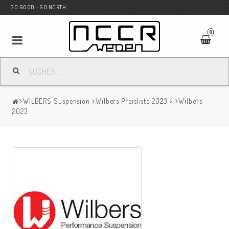
GO GOOD - GO NORTH
0
MC SHOP
WILBERS Suspension
Wilbers Preisliste 2023
Wilbers
Wunderkind Custom
2023
WILBERS Suspension
Andreani Suspension
HAGON Stötdämpare