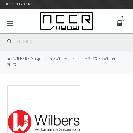
GO GOOD - GO NORTH
0
MC SHOP
WILBERS Suspension
Wilbers Preisliste 2023
Wilbers
Wunderkind Custom
2023
WILBERS Suspension
Andreani Suspension
HAGON Stötdämpare