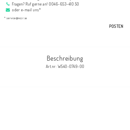
Fragen? Ruf gerne an! 0046-653-410 50
AIM Motorsport Electronic
oder e-mail uns*
* service@nccr.se
ME Racing Multi-jig
POSTEN
BMW Rahmen & Customizing
Beschreibung
NCCR Brakes
Art.nr: W540-0749-00
NCCR Webseite
WILBERS Suspension