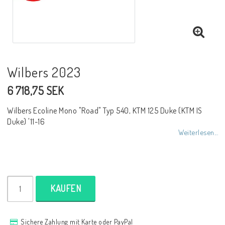
NCCR Rahmen
Buell.parts
Wilbers 2023
6 718,75 SEK
APH (Alan Hawkes) by NCCR Exhaust
Wilbers Ecoline Mono "Road" Typ 540, KTM 125 Duke (KTM IS
Duke) '11-16
Quickshifter
Weiterlesen...
EBR Erik Buell Racing
KAUFEN
Buell & EBR Racebikes
Sichere Zahlung mit Karte oder PayPal