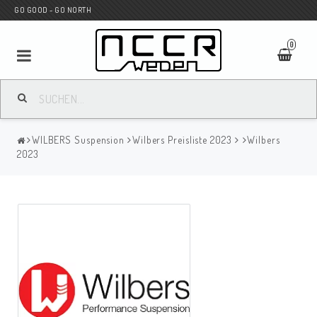
GO GOOD - GO NORTH
0
MC SHOP
WILBERS Suspension
Wilbers Preisliste 2023
Wilbers
Wunderkind Custom
2023
WILBERS Suspension
Andreani Suspension
HAGON Stötdämpare