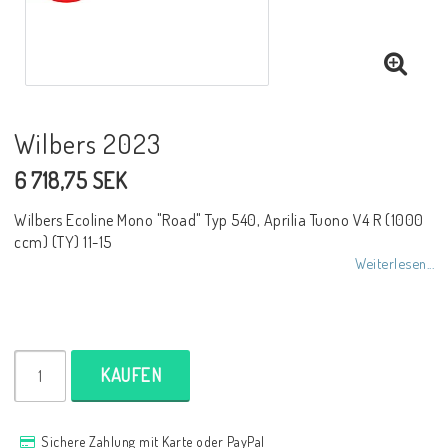
NCCR Rahmen
Buell.parts
Wilbers 2023
6 718,75 SEK
APH (Alan Hawkes) by NCCR Exhaust
Wilbers Ecoline Mono "Road" Typ 540, Aprilia Tuono V4 R (1000
ccm) (TY) 11-15
Quickshifter
Weiterlesen...
EBR Erik Buell Racing
KAUFEN
Buell & EBR Racebikes
Sichere Zahlung mit Karte oder PayPal