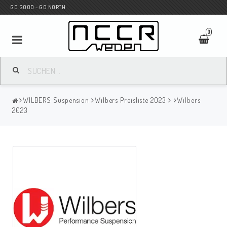
GO GOOD - GO NORTH
0
MC SHOP
WILBERS Suspension
Wilbers Preisliste 2023
Wilbers
Wunderkind Custom
2023
WILBERS Suspension
Andreani Suspension
HAGON Stötdämpare