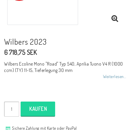
NCCR Rahmen
Buell.parts
Wilbers 2023
6 718,75 SEK
APH (Alan Hawkes) by NCCR Exhaust
Wilbers Ecoline Mono "Road" Typ 540, Aprilia Tuono V4 R (1000
ccm) (TY) 11-15, Tieferlegung 30 mm
Quickshifter
Weiterlesen...
EBR Erik Buell Racing
KAUFEN
Buell & EBR Racebikes
Sichere Zahlung mit Karte oder PayPal