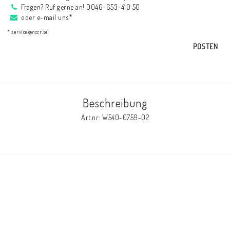
Fragen? Ruf gerne an! 0046-653-410 50
AIM Motorsport Electronic
oder e-mail uns*
* service@nccr.se
ME Racing Multi-jig
POSTEN
BMW Rahmen & Customizing
Beschreibung
NCCR Brakes
Art.nr: W540-0759-02
NCCR Webseite
WILBERS Suspension