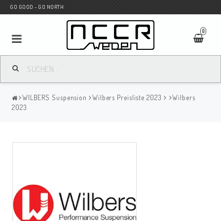
GO GOOD - GO NORTH
0
MC SHOP
WILBERS Suspension
Wilbers Preisliste 2023
Wilbers
Wunderkind Custom
2023
WILBERS Suspension
Andreani Suspension
HAGON Stötdämpare