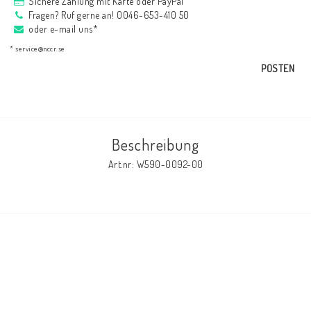
Sichere Zahlung mit Karte oder PayPal
AIM Motorsport Electronic
Fragen? Ruf gerne an! 0046-653-410 50
oder e-mail uns*
* service@nccr.se
ME Racing Multi-jig
POSTEN
BMW Rahmen & Customizing
Beschreibung
NCCR Brakes
Art.nr: W590-0092-00
NCCR Webseite
WILBERS Suspension