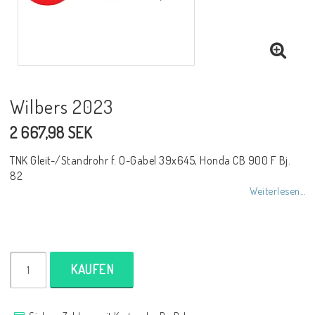
NCCR Rahmen
Buell.parts
Wilbers 2023
2 667,98 SEK
APH (Alan Hawkes) by NCCR Exhaust
TNK Gleit-/Standrohr f. O-Gabel 39x645, Honda CB 900 F Bj.
82
Quickshifter
Weiterlesen...
EBR Erik Buell Racing
KAUFEN
Buell & EBR Racebikes